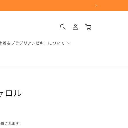
ロ
カ
グ
ー
イ
ト
ン
水着＆ブラジリアンビキニについて
ャロル
計算されます。