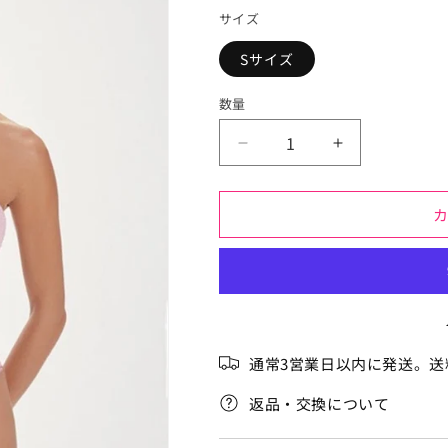
価
サイズ
格
Sサイズ
数量
リ
リ
ソ
ソ
ス
ス
ケ
ケ
ー
ー
ル
ル
キ
キ
ャ
ャ
ロ
ロ
通常3営業日以内に発送。送
ル
ル
の
の
返品・交換について
数
数
量
量