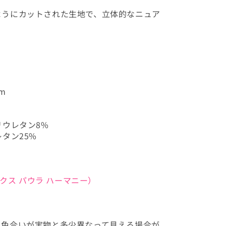
ようにカットされた生地で、立体的なニュア
m
リウレタン8%
タン25%
ヴィックス パウラ ハーマニー）
、色合いが実物と多少異なって見える場合が