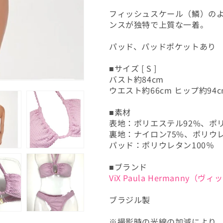
を
を
フィッシュスケール（鱗）の
減
増
ンスが独特で上質な一着。
ら
や
す
す
パッド、パッドポケットあり
■サイズ [ S ]
バスト約84cm
ウエスト約66cm ヒップ約94c
■素材
表地：ポリエステル92%、ポ
裏地：ナイロン75%、ポリウレ
パッド：ポリウレタン100％
■ブランド
ViX Paula Hermanny（
ブラジル製
※撮影時の光線の加減により