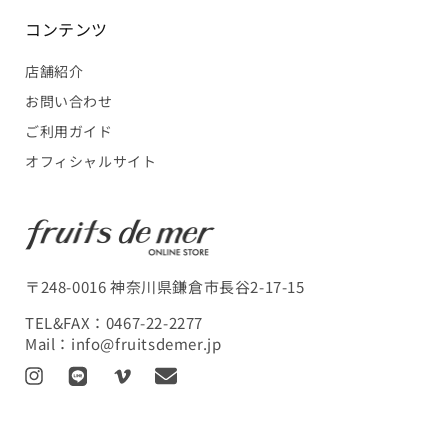
コンテンツ
店舗紹介
お問い合わせ
ご利用ガイド
オフィシャルサイト
〒248-0016 神奈川県鎌倉市長谷2-17-15
TEL&FAX：
0467-22-2277
Mail：
info@fruitsdemer.jp
I
L
V
T
n
I
i
r
s
N
m
a