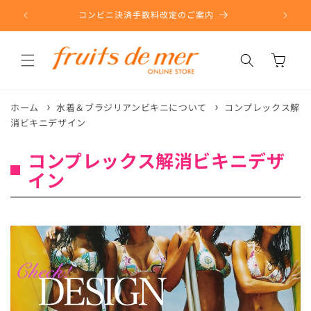
コンテ
ンツに
コンビニ決済手数料改定のご案内
進む
カ
ー
ト
ホーム
水着＆ブラジリアンビキニについて
コンプレックス解
消ビキニデザイン
コンプレックス解消ビキニデザ
イン