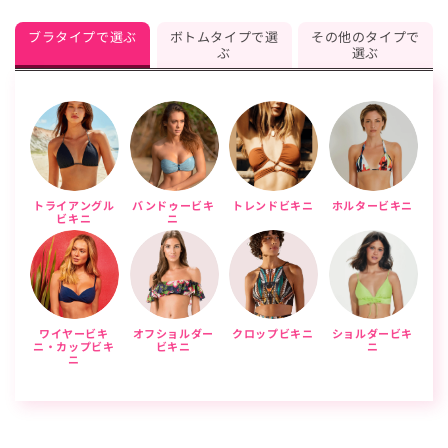
ブラタイプで選ぶ
ボトムタイプで選
その他のタイプで
ぶ
選ぶ
トライアングル
バンドゥービキ
トレンドビキニ
ホルタービキニ
ビキニ
ニ
ワイヤービキ
オフショルダー
クロップビキニ
ショルダービキ
ニ・カップビキ
ビキニ
ニ
ニ