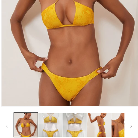
モ
ー
ダ
ル
で
メ