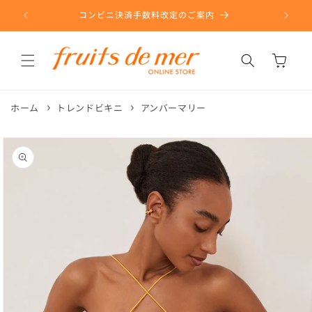
コンテ
ンツに
コンビニ決済手数料改定のご案内
進む
カ
ー
ト
ホーム
トレンドビキニ
アンバーマリー
商品情
報にス
キップ