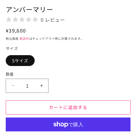
デ
アンバーマリー
ィ
ア
0 レビュー
(1)
を
通
¥39,600
開
く
常
税込価格
配送料
はチェックアウト時に計算されます。
価
サイズ
格
Sサイズ
数量
ア
ア
ン
ン
バ
バ
カートに追加する
ー
ー
マ
マ
リ
リ
ー
ー