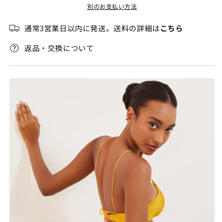
別のお支払い方法
の
の
数
数
通常3営業日以内に発送。送料の詳細は
こちら
量
量
を
を
返品・交換について
減
増
ら
や
す
す