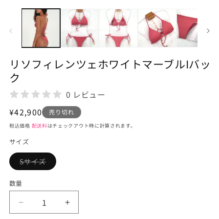
モ
ー
ダ
ル
で
メ
デ
リソフィレンツェホワイトマーブルIバッ
ィ
ア
ク
(1)
を
0 レビュー
開
く
通
¥42,900
売り切れ
常
税込価格
配送料
はチェックアウト時に計算されます。
価
サイズ
格
Sサイズ
バ
リ
エ
数量
ー
シ
ョ
リ
リ
ン
は