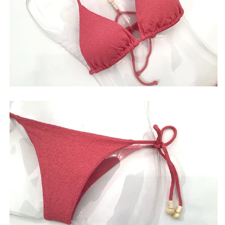
の
の
数
数
量
量
を
を
減
増
ら
や
す
す