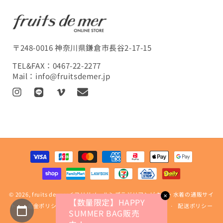
〒248-0016 神奈川県鎌倉市長谷2-17-15
TEL&FAX：
0467-22-2277
Mail：
info@fruitsdemer.jp
I
L
V
T
n
I
i
r
s
N
m
a
t
E
e
n
a
o
s
決
g
l
済
r
a
方
a
t
法
m
i
© 2026,
fruits de mer＜フリドメール＞ブラジリアンビキニ・水着の通販サイ
o
✕
【数量限定】HAPPY
ト
n
返金ポリシー
プライバシーポリシー
利用規約
配送ポリシー
SUMMER BAG販売
m
特定商取引法に基づく表記