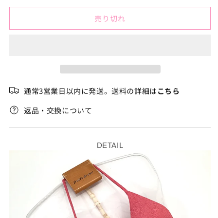
ソ
ソ
売
り
フ
フ
切
売り切れ
ィ
ィ
れ
て
レ
レ
い
る
ン
ン
か
販
ツ
ツ
売
ェ
ェ
で
き
ホ
ホ
ま
通常3営業日以内に発送。送料の詳細は
こちら
せ
ワ
ワ
ん
イ
イ
返品・交換について
ト
ト
マ
マ
ー
ー
DETAIL
ブ
ブ
ル
ル
I
I
バ
バ
ッ
ッ
ク
ク