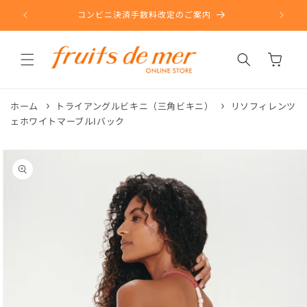
コンテ
ンツに
コンビニ決済手数料改定のご案内
進む
カ
ー
ト
ホーム
トライアングルビキニ（三角ビキニ）
リソフィレンツ
ェホワイトマーブルIバック
商品情
報にス
キップ