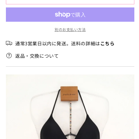
ー
ー
れ
て
シ
シ
い
る
ー
ー
か
販
の
の
売
別のお支払い方法
数
数
で
き
量
量
ま
通常3営業日以内に発送。送料の詳細は
こちら
せ
を
を
ん
減
増
返品・交換について
ら
や
す
す