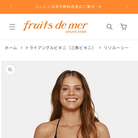
コンテ
ンツに
コンビニ決済手数料改定のご案内
進む
カ
ー
ト
ホーム
トライアングルビキニ（三角ビキニ）
リソルーシー
商品情
報にス
キップ