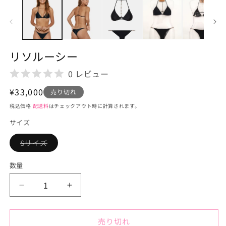
ー
ダ
ル
で
メ
デ
リソルーシー
ィ
ア
0 レビュー
(1)
を
通
¥33,000
開
売り切れ
く
常
税込価格
配送料
はチェックアウト時に計算されます。
価
サイズ
格
Sサイズ
バ
リ
エ
数量
ー
シ
ョ
リ
リ
ン
は
ソ
ソ
売
り
ル
ル
切
売り切れ