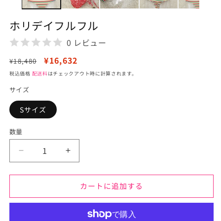
メ
デ
ホリデイフルフル
ィ
ア
0 レビュー
(1)
を
通
セ
¥16,632
開
¥18,480
く
常
ー
税込価格
配送料
はチェックアウト時に計算されます。
価
ル
サイズ
格
価
格
Sサイズ
数量
ホ
ホ
リ
リ
デ
デ
カートに追加する
イ
イ
フ
フ
ル
ル