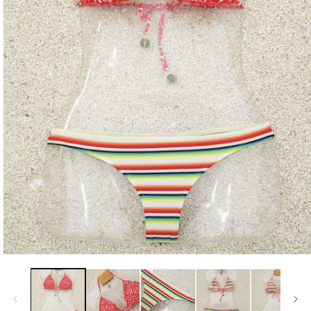
モ
ー
ダ
ル
で