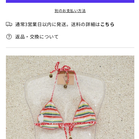
フ
フ
別のお支払い方法
ル
ル
の
の
通常3営業日以内に発送。送料の詳細は
こちら
数
数
量
量
返品・交換について
を
を
減
増
ら
や
す
す