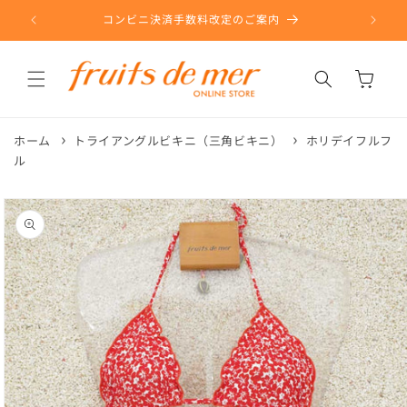
コンテ
ンツに
コンビニ決済手数料改定のご案内
進む
カ
ー
ト
ホーム
トライアングルビキニ（三角ビキニ）
ホリデイフルフ
ル
商品情
報にス
キップ