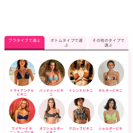
ブラタイプで選ぶ
ボトムタイプで選
その他のタイプで
ぶ
選ぶ
トライアングル
バンドゥービキ
トレンドビキニ
ホルタービキニ
ビキニ
ニ
ワイヤービキ
オフショルダー
クロップビキニ
ショルダービキ
ニ・カップビキ
ビキニ
ニ