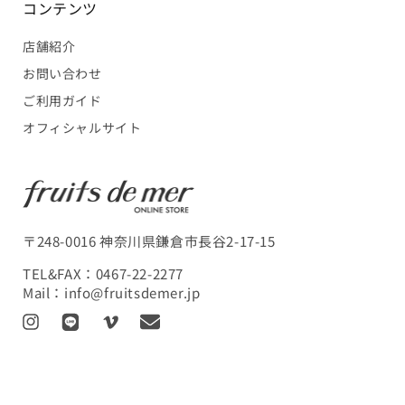
コンテンツ
店舗紹介
お問い合わせ
ご利用ガイド
オフィシャルサイト
〒248-0016 神奈川県鎌倉市長谷2-17-15
TEL&FAX：
0467-22-2277
Mail：
info@fruitsdemer.jp
I
L
V
T
n
I
i
r
s
N
m
a
t
E
e
n