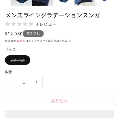
で
メ
デ
メンズライングラデーションスンガ
ィ
ア
0 レビュー
(1)
を
通
¥12,980
開
売り切れ
く
常
税込価格
配送料
はチェックアウト時に計算されます。
価
サイズ
格
Sサイズ
バ
リ
エ
数量
ー
シ
ョ
メ
メ
ン
は
ン
ン
売
り
ズ
ズ
切
売り切れ
ラ
ラ
れ
て
イ
イ
い
る
ン
ン