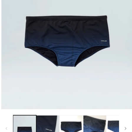
モ
ー
ダ
ル