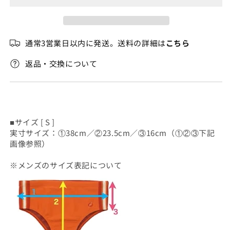
か
販
グ
グ
売
ラ
ラ
で
き
デ
デ
ま
通常3営業日以内に発送。送料の詳細は
こちら
せ
ー
ー
ん
シ
シ
返品・交換について
ョ
ョ
ン
ン
ス
ス
ン
ン
ガ
ガ
■サイズ [ S ]
実寸サイズ：①38cm／②23.5cm／③16cm（①②③下記
の
の
画像参照）
数
数
量
量
※メンズのサイズ表記について
を
を
減
増
ら
や
す
す