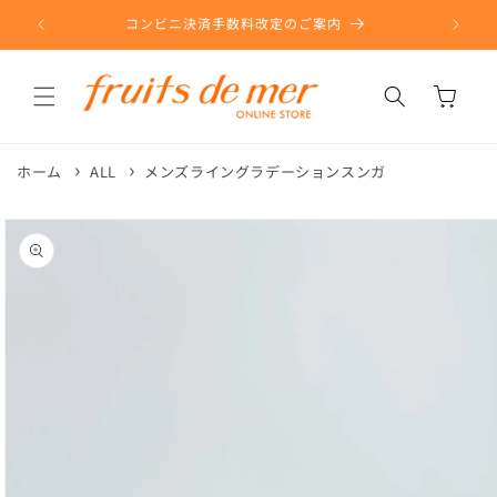
コンテ
ンツに
コンビニ決済手数料改定のご案内
進む
カ
ー
ト
ホーム
ALL
メンズライングラデーションスンガ
商品情
報にス
キップ