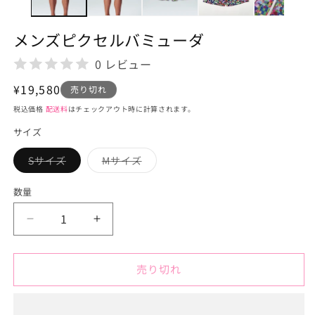
で
メ
デ
メンズピクセルバミューダ
ィ
ア
0 レビュー
(1)
を
通
¥19,580
開
売り切れ
く
常
税込価格
配送料
はチェックアウト時に計算されます。
価
サイズ
格
Sサイズ
Mサイズ
バ
バ
リ
リ
エ
エ
数量
ー
ー
シ
シ
ョ
ョ
メ
メ
ン
ン
は
は
ン
ン
売
売
り
り
ズ
ズ
切
切
売り切れ
ピ
ピ
れ
れ
て
て
ク
ク
い
い
る
る
セ
セ