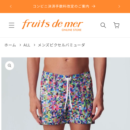
コンテ
ンツに
コンビニ決済手数料改定のご案内
進む
カ
ー
ト
ホーム
ALL
メンズピクセルバミューダ
商品情
報にス
キップ