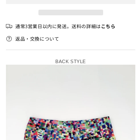
か
か
販
販
ル
ル
売
売
バ
バ
で
で
き
き
ミ
ミ
ま
ま
通常3営業日以内に発送。送料の詳細は
こちら
せ
せ
ュ
ュ
ん
ん
ー
ー
返品・交換について
ダ
ダ
の
の
数
数
BACK STYLE
量
量
を
を
減
増
ら
や
す
す