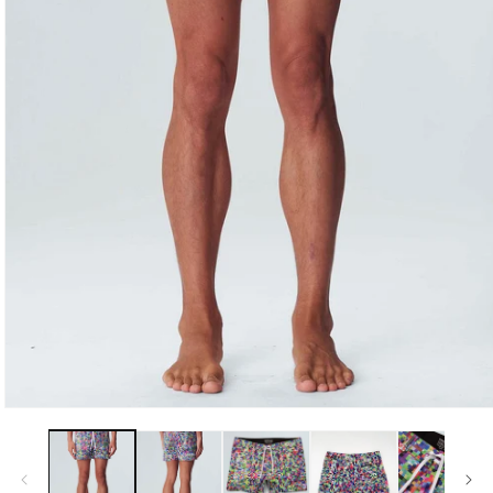
モ
ー
ダ
ル