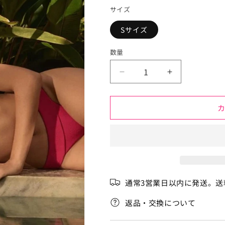
価
サイズ
格
Sサイズ
数量
リ
リ
ソ
ソ
シ
シ
ョ
ョ
ル
ル
ダ
ダ
ー
ー
の
の
数
数
通常3営業日以内に発送。送
量
量
を
を
返品・交換について
減
増
ら
や