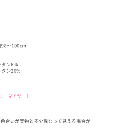
98～100cm
レタン6%
タン26%
ー・ニーマイヤー）
、色合いが実物と多少異なって見える場合が