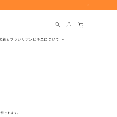
ロ
カ
グ
ー
イ
ト
ン
水着＆ブラジリアンビキニについて
計算されます。