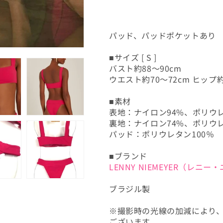
す
す
パッド、パッドポケットあり
■サイズ [ S ]
バスト約88～90cm
ウエスト約70～72cm ヒップ約
■素材
表地：ナイロン94%、ポリウ
裏地：ナイロン74%、ポリウレ
パッド：ポリウレタン100％
■ブランド
LENNY NIEMEYER（レニ
ブラジル製
※撮影時の光線の加減により
ございます。