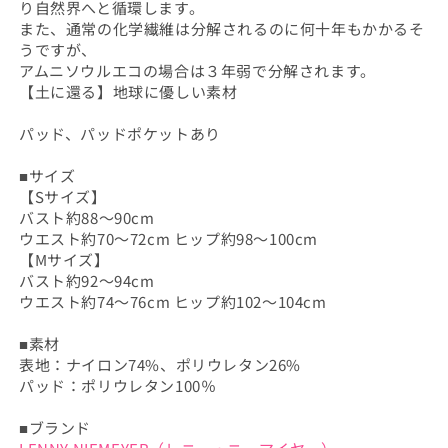
り自然界へと循環します。
ら
や
また、通常の化学繊維は分解されるのに何十年もかかるそ
す
す
うですが、
アムニソウルエコの場合は３年弱で分解されます。
【土に還る】地球に優しい素材
パッド、パッドポケットあり
■サイズ
【Sサイズ】
バスト約88～90cm
ウエスト約70～72cm ヒップ約98～100cm
【Mサイズ】
バスト約92～94cm
ウエスト約74～76cm ヒップ約102～104cm
■素材
表地：ナイロン74%、ポリウレタン26%
パッド：ポリウレタン100％
■ブランド