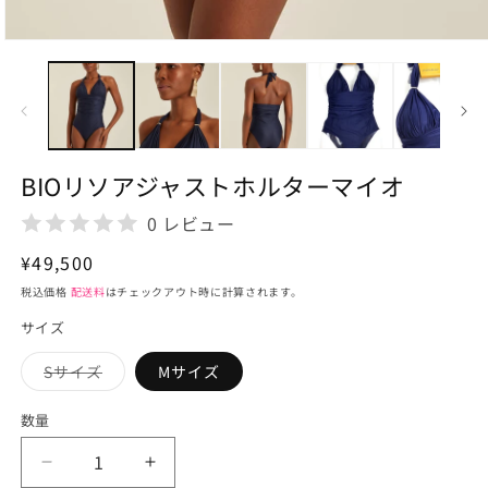
モ
ー
ダ
ル
で
メ
デ
BIOリソアジャストホルターマイオ
ィ
ア
0 レビュー
(1)
を
通
¥49,500
開
く
常
税込価格
配送料
はチェックアウト時に計算されます。
価
サイズ
格
Sサイズ
Mサイズ
バ
リ
エ
数量
ー
シ
ョ
BIO
BIO
ン