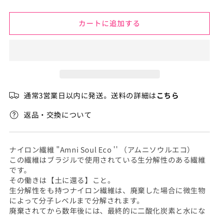
は
リ
リ
売
ソ
り
ソ
切
カートに追加する
ア
ア
れ
て
ジ
ジ
い
る
ャ
ャ
か
ス
ス
販
売
ト
ト
で
き
ホ
ホ
ま
通常3営業日以内に発送。送料の詳細は
こちら
ル
せ
ル
ん
タ
タ
返品・交換について
ー
ー
マ
マ
イ
イ
ナイロン繊維 "Amni Soul Eco '' （アムニソウルエコ）
オ
オ
この繊維はブラジルで使用されている生分解性のある繊維
の
の
です。
数
数
その働きは【土に還る】こと。
生分解性をも持つナイロン繊維は、廃棄した場合に微生物
量
量
によって分子レベルまで分解されます。
を
を
廃棄されてから数年後には、最終的に二酸化炭素と水にな
減
増