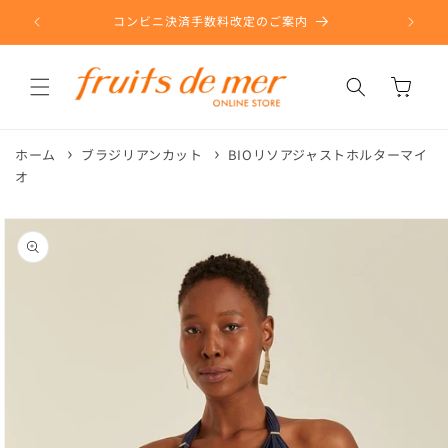
コンテ
ンツに
コンビニ決済手数料改定のご案内
進む
カ
ー
ト
ホーム
ブラジリアンカット
BIOリソアジャストホルターマイ
オ
商品情
報にス
キップ