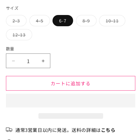
価
サイズ
格
2-3
4-5
6-7
8-9
10-11
バ
バ
バ
バ
リ
リ
リ
リ
エ
エ
エ
エ
12-13
ー
ー
ー
ー
バ
シ
シ
シ
シ
リ
ョ
ョ
ョ
ョ
エ
数量
ン
ン
ン
ン
ー
は
は
は
は
シ
売
売
売
売
ョ
キ
り
り
キ
り
り
ン
切
切
切
切
は
ッ
ッ
れ
れ
れ
れ
売
て
て
て
て
り
ズ
ズ
い
い
い
い
切
カートに追加する
る
る
る
る
フ
フ
れ
か
か
か
か
て
ル
ル
販
販
販
販
い
売
売
売
売
る
ー
ー
で
で
で
で
か
き
き
き
き
販
ツ
ツ
ま
ま
ま
ま
売
マ
せ
せ
マ
せ
せ
で
ん
ん
ん
ん
き
イ
イ
ま
通常3営業日以内に発送。送料の詳細は
こちら
せ
オ
オ
ん
の
の