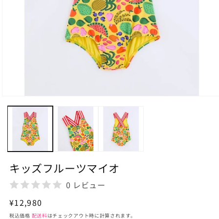
モ
ー
ダ
ル
で
メ
デ
ィ
キッズフルーツマイオ
ア
(1)
0 レビュー
を
開
通
¥12,980
く
常
税込価格
配送料
はチェックアウト時に計算されます。