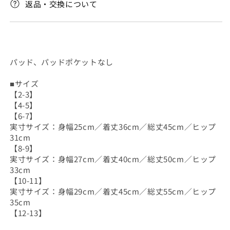
返品・交換について
数
数
量
量
を
を
減
増
ら
や
パッド、パッドポケットなし
す
す
■サイズ
【2-3】
【4-5】
【6-7】
実寸サイズ：身幅25cm／着丈36cm／総丈45cm／ヒップ
31cm
【8-9】
実寸サイズ：身幅27cm／着丈40cm／総丈50cm／ヒップ
33cm
【10-11】
実寸サイズ：身幅29cm／着丈45cm／総丈55cm／ヒップ
35cm
【12-13】