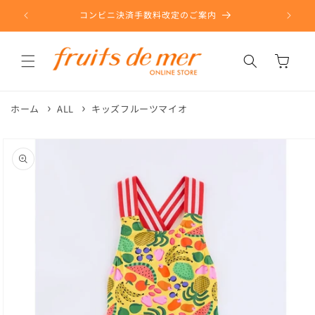
コンテ
ンツに
コンビニ決済手数料改定のご案内
進む
カ
ー
ト
ホーム
ALL
キッズフルーツマイオ
商品情
報にス
キップ