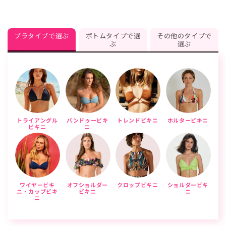
ブラタイプで選ぶ
ボトムタイプで選
その他のタイプで
ぶ
選ぶ
トライアングル
バンドゥービキ
トレンドビキニ
ホルタービキニ
ビキニ
ニ
ワイヤービキ
オフショルダー
クロップビキニ
ショルダービキ
ニ・カップビキ
ビキニ
ニ
ニ