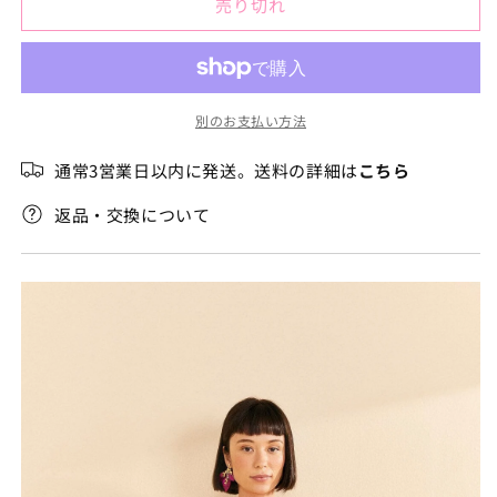
切
売り切れ
フ
フ
れ
て
ロ
ロ
い
る
ー
ー
か
販
ラ
ラ
売
別のお支払い方法
ル
ル
で
き
ド
ド
ま
通常3営業日以内に発送。送料の詳細は
こちら
せ
レ
レ
ん
ス
ス
返品・交換について
の
の
数
数
量
量
を
を
減
増
ら
や
す
す