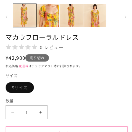
ー
ダ
ル
で
メ
デ
マカウフローラルドレス
ィ
ア
0 レビュー
(1)
を
通
¥42,900
開
売り切れ
く
常
税込価格
配送料
はチェックアウト時に計算されます。
価
サイズ
格
Sサイズ
バ
リ
エ
数量
ー
シ
ョ
マ
マ
ン
は
カ
カ
売
り
ウ
ウ