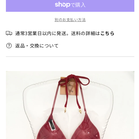
る
ル】
ル】
か
販
ワ
ワ
売
別のお支払い方法
カ
カ
で
き
ワ
ワ
ま
通常3営業日以内に発送。送料の詳細は
こちら
せ
カ
カ
ん
レ
レ
返品・交換について
ッ
ッ
ド
ド
リ
リ
バ
バ
ー
ー
T
T
バ
バ
ッ
ッ
ク
ク
の
の
数
数
量
量
を
を