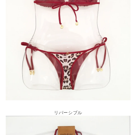
減
増
ら
や
す
す
リバーシブル