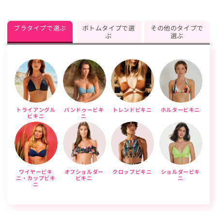
ブラタイプで選ぶ
ボトムタイプで選
その他のタイプで
ぶ
選ぶ
トライアングル
バンドゥービキ
トレンドビキニ
ホルタービキニ
ビキニ
ニ
ワイヤービキ
オフショルダー
クロップビキニ
ショルダービキ
ニ・カップビキ
ビキニ
ニ
ニ