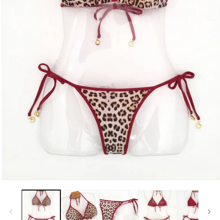
モ
ー
ダ
ル
で