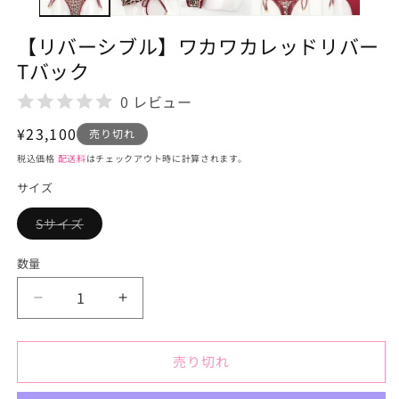
メ
デ
【リバーシブル】ワカワカレッドリバー
ィ
ア
Tバック
(1)
を
0 レビュー
開
く
通
¥23,100
売り切れ
常
税込価格
配送料
はチェックアウト時に計算されます。
価
サイズ
格
Sサイズ
バ
リ
エ
数量
ー
シ
ョ
【リ
【リ
ン
は
バ
バ
売
り
ー
ー
切
売り切れ
シ
シ
れ
て
ブ
ブ
い