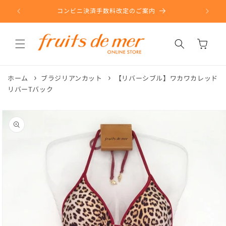
コンテ
ンツに
コンビニ決済手数料改定のご案内
進む
カ
ー
ト
ホーム
ブラジリアンカット
【リバーシブル】ワカワカレッド
リバーTバック
商品情
報にス
キップ