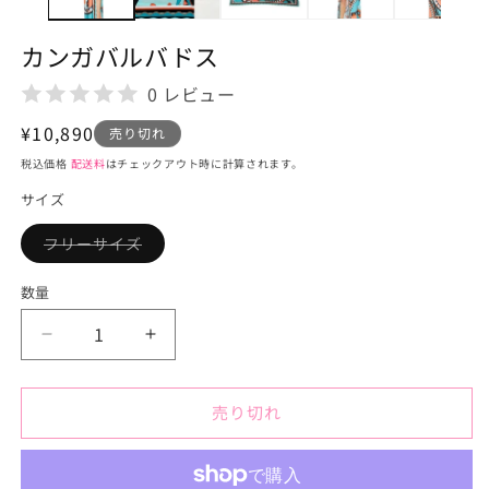
メ
デ
カンガバルバドス
ィ
ア
0 レビュー
(1)
を
通
¥10,890
開
売り切れ
く
常
税込価格
配送料
はチェックアウト時に計算されます。
価
サイズ
格
フリーサイズ
バ
リ
エ
数量
ー
シ
ョ
カ
カ
ン
は
ン
ン
売
り
ガ
ガ
切
売り切れ
バ
バ
れ
て
ル
ル
い
る
バ
バ
か