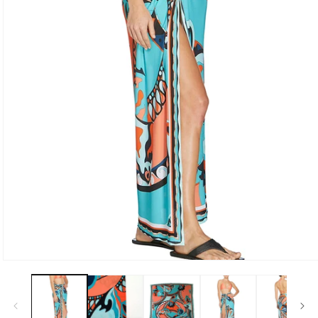
モ
ー
ダ
ル
で