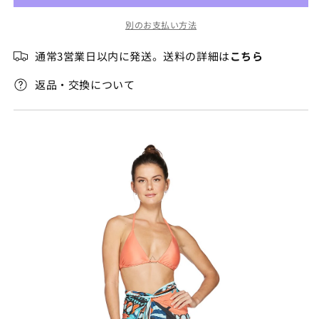
販
ド
ド
売
別のお支払い方法
ス
ス
で
き
の
の
ま
通常3営業日以内に発送。送料の詳細は
こちら
せ
数
数
ん
量
量
返品・交換について
を
を
減
増
ら
や
す
す