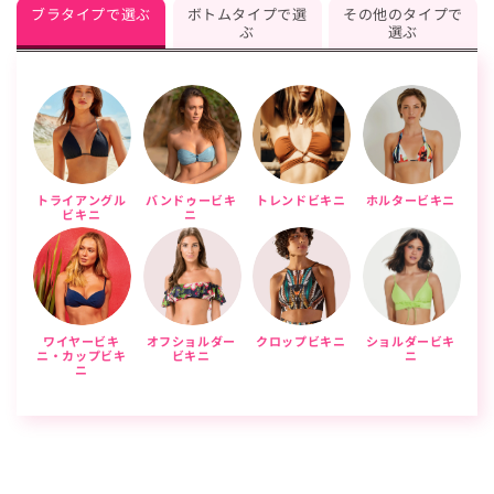
ブラタイプで選ぶ
ボトムタイプで選
その他のタイプで
ぶ
選ぶ
トライアングル
バンドゥービキ
トレンドビキニ
ホルタービキニ
ビキニ
ニ
ワイヤービキ
オフショルダー
クロップビキニ
ショルダービキ
ニ・カップビキ
ビキニ
ニ
ニ