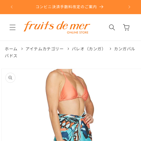
コンテ
ンツに
コンビニ決済手数料改定のご案内
進む
カ
ー
ト
ホーム
アイテムカテゴリー
パレオ（カンガ）
カンガバル
バドス
商品情
報にス
キップ