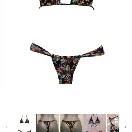
モ
ー
ダ
ル
で
メ
デ
ィ
ア