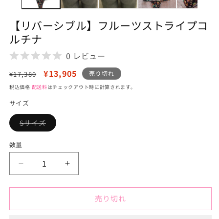
(1)
を
【リバーシブル】フルーツストライプコ
開
く
ルチナ
0 レビュー
通
セ
¥13,905
売り切れ
¥17,380
常
ー
税込価格
配送料
はチェックアウト時に計算されます。
価
ル
サイズ
格
価
格
Sサイズ
バ
リ
エ
数量
ー
シ
ョ
【リ
【リ
ン
は
バ
バ
売
り
ー
ー
切
売り切れ
シ
シ
れ
て
ブ
ブ
い