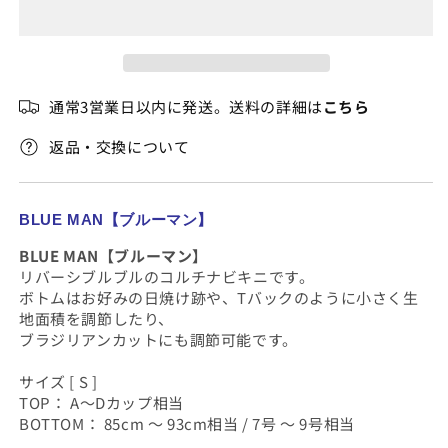
る
ル】
ル】
か
販
フ
フ
売
ル
ル
で
き
ー
ー
ま
通常3営業日以内に発送。送料の詳細は
こちら
せ
ツ
ツ
ん
ス
ス
返品・交換について
ト
ト
ラ
ラ
イ
イ
BLUE MAN【ブルーマン】
プ
プ
BLUE MAN【ブルーマン】
コ
コ
リバーシブルブルのコルチナビキニです。
ル
ル
ボトムはお好みの日焼け跡や、Tバックのように小さく生
チ
チ
地面積を調節したり、
ナ
ナ
ブラジリアンカットにも調節可能です。
の
の
数
数
サイズ [ S ]
量
量
TOP： A～Dカップ相当
BOTTOM： 85cm ～ 93cm相当 / 7号 ～ 9号相当
を
を