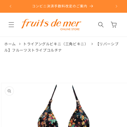
コンテ
ンツに
コンビニ決済手数料改定のご案内
進む
カ
ー
ト
ホーム
トライアングルビキニ（三角ビキニ）
【リバーシブ
ル】フルーツストライプコルチナ
商品情
報にス
キップ