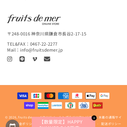
〒248-0016 神奈川県鎌倉市長谷2-17-15
TEL&FAX：
0467-22-2277
Mail：
info@fruitsdemer.jp
I
L
V
T
n
I
i
r
s
N
m
a
t
E
e
n
a
o
s
決
g
l
済
r
a
方
a
t
法
m
i
© 2026,
fruits de mer＜フリドメール＞ブラジリアンビキニ・水着の通販サイ
o
✕
【数量限定】HAPPY
ト
n
返金ポリシー
プライバシーポリシー
利用規約
配送ポリシー