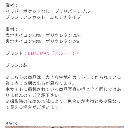
減
増
備考：
ら
や
パッド・ポケットなし、ブラリバーシブル
す
す
ブラジリアンカット、コルチナタイプ
素材：
表地ナイロン80%、ポリウレタン20%
裏地ナイロン98%、ポリウレタン2%
ブランド：
BLUE MAN（ブルーマン）
ブラジル製
※こちらの商品は、大きな生地をカットして作られている
為１点１点柄の出方が異なります。
本サイトに掲載されている商品写真の柄と全く同じではあ
りませんのでご了承下さい。
※撮影時の光線の加減により、色合いが実物と多少異なっ
て見える場合がございます。
BACK