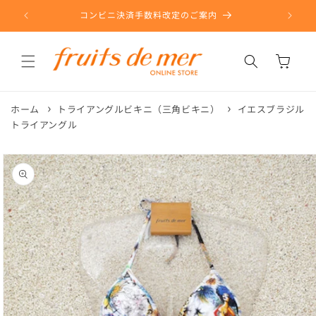
コンテ
ンツに
コンビニ決済手数料改定のご案内
進む
カ
ー
ト
ホーム
トライアングルビキニ（三角ビキニ）
イエスブラジル
トライアングル
商品情
報にス
キップ