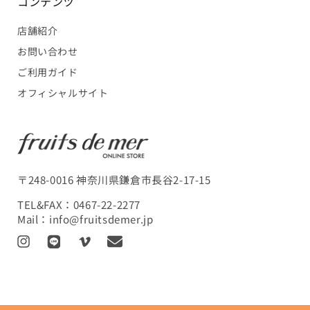
コンテンツ
店舗紹介
お問い合わせ
ご利用ガイド
オフィシャルサイト
〒248-0016 神奈川県鎌倉市長谷2-17-15
TEL&FAX：
0467-22-2277
Mail：
info@fruitsdemer.jp
I
L
V
T
n
I
i
r
s
N
m
a
t
E
e
n
a
o
s