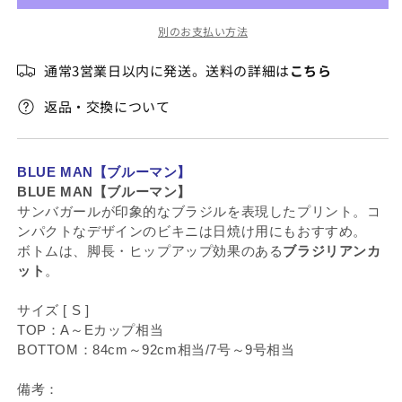
販
ル
ル
売
別のお支払い方法
ト
ト
で
き
ラ
ラ
ま
通常3営業日以内に発送。送料の詳細は
こちら
せ
イ
イ
ん
ア
ア
返品・交換について
ン
ン
グ
グ
ル
ル
BLUE MAN【ブルーマン】
の
の
BLUE MAN【ブルーマン】
数
数
サンバガールが印象的なブラジルを表現したプリント。コ
量
量
ンパクトなデザインのビキニは日焼け用にもおすすめ。
を
を
ボトムは、脚長・ヒップアップ効果のある
ブラジリアンカ
減
増
ット
。
ら
や
サイズ [ S ]
す
す
TOP：A～Eカップ相当
BOTTOM：84cm～92cm相当/7号～9号相当
備考：