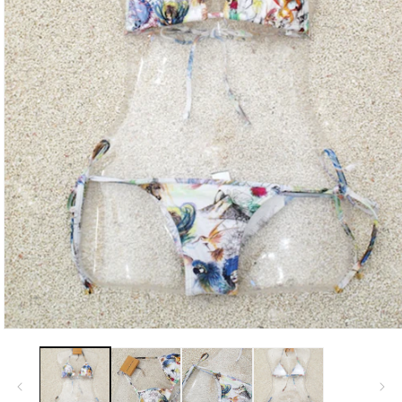
モ
ー
ダ
ル
で