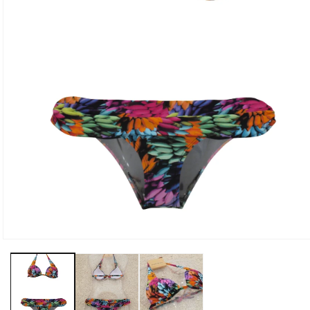
モ
ー
ダ
ル
で
メ