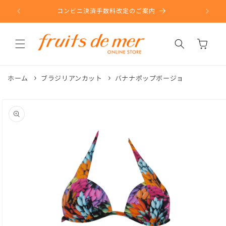
コンテ
ンツに
コンビニ決済手数料改定のご案内
進む
カ
ー
ト
ホーム
ブラジリアンカット
バナナポップボージョ
商品情
報にス
キップ