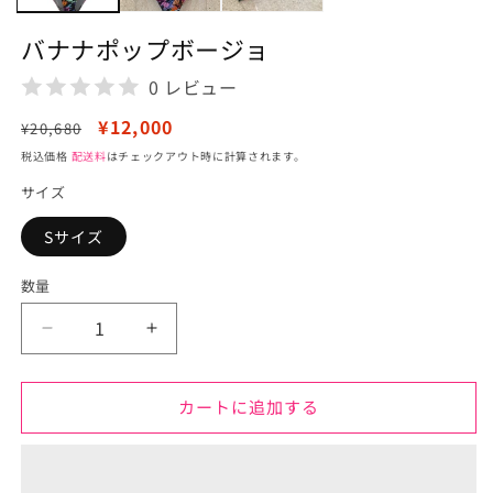
デ
ィ
バナナポップボージョ
ア
(1)
0 レビュー
を
開
通
セ
¥12,000
¥20,680
く
常
ー
税込価格
配送料
はチェックアウト時に計算されます。
価
ル
サイズ
格
価
格
Sサイズ
数量
バ
バ
ナ
ナ
ナ
ナ
カートに追加する
ポ
ポ
ッ
ッ
プ
プ