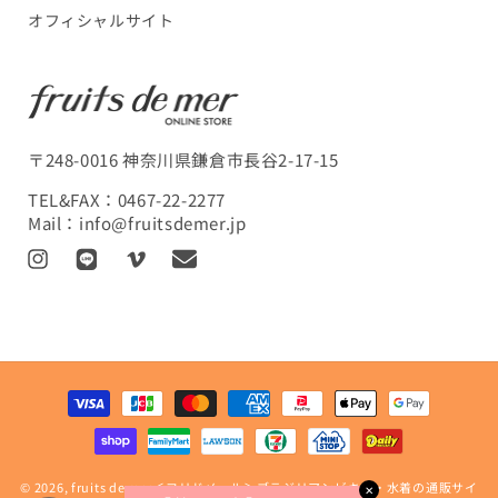
オフィシャルサイト
〒248-0016 神奈川県鎌倉市長谷2-17-15
TEL&FAX：
0467-22-2277
Mail：
info@fruitsdemer.jp
I
L
V
T
n
I
i
r
s
N
m
a
t
E
e
n
a
o
s
決
g
l
済
r
a
方
a
t
法
m
i
© 2026,
fruits de mer＜フリドメール＞ブラジリアンビキニ・水着の通販サイ
o
✕