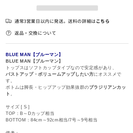
ボ
ボ
ー
ー
ジ
ジ
通常3営業日以内に発送。送料の詳細は
こちら
ョ
ョ
の
の
返品・交換について
数
数
量
量
を
を
BLUE MAN【ブルーマン】
減
増
BLUE MAN【ブルーマン】
ら
や
トップスはソフトカップタイプなので安定感があり、
す
す
バストアップ・ボリュームアップしたい方
にオススメで
す。
ボトムは脚長・ヒップアップ効果抜群の
ブラジリアンカッ
ト
。
サイズ [ S ]
TOP：B～Dカップ相当
BOTTOM：84cm～92cm相当/7号～9号相当
備考：