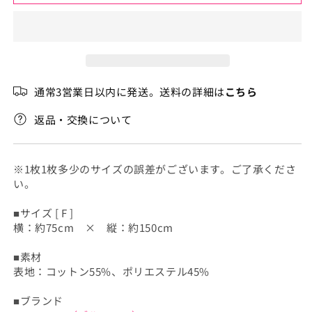
オ
オ
ル
ル
の
の
数
数
量
量
通常3営業日以内に発送。送料の詳細は
こちら
を
を
減
増
返品・交換について
ら
や
す
す
※1枚1枚多少のサイズの誤差がございます。ご了承くださ
い。
■サイズ [ F ]
横：約75cm × 縦：約150cm
■素材
表地：コットン55%、ポリエステル45%
■ブランド