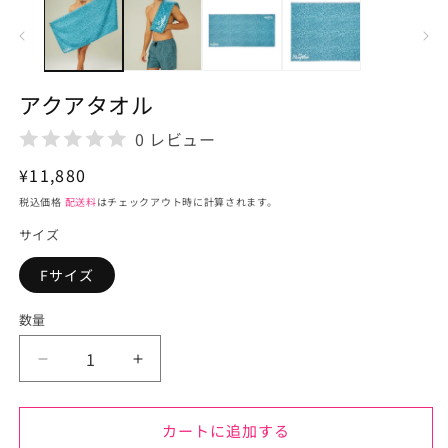
ダ
ル
で
メ
デ
アクアタオル
ィ
ア
0 レビュー
(1)
を
通
¥11,880
開
く
常
税込価格
配送料
はチェックアウト時に計算されます。
価
サイズ
格
Fサイズ
数量
ア
ア
ク
ク
ア
ア
カートに追加する
タ
タ