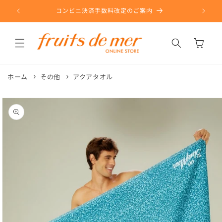
コンテ
ンツに
コンビニ決済手数料改定のご案内
進む
カ
ー
ト
ホーム
その他
アクアタオル
商品情
報にス
キップ