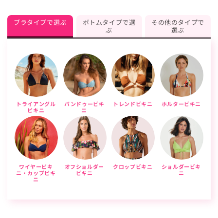
ブラタイプで選ぶ
ボトムタイプで選
その他のタイプで
ぶ
選ぶ
トライアングル
バンドゥービキ
トレンドビキニ
ホルタービキニ
ビキニ
ニ
ワイヤービキ
オフショルダー
クロップビキニ
ショルダービキ
ニ・カップビキ
ビキニ
ニ
ニ