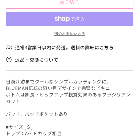
切
売り切れ
カ
カ
れ
て
ラ
ラ
い
る
ッ
ッ
か
販
プ
プ
売
別のお支払い方法
ト
ト
で
き
ラ
ラ
ま
通常3営業日以内に発送。送料の詳細は
こちら
せ
イ
イ
ん
ア
ア
返品・交換について
ン
ン
グ
グ
ル
ル
日焼け跡までクールなシンプルカッティングに、
の
の
BLUEMAN伝統の縫い目デザインで完璧なビキニ
数
数
ボトムは脚長・ヒップアップ視覚効果のあるブラジリアン
カット
量
量
を
を
パッド、パッドポケットあり
減
増
ら
や
■サイズ [ S ]
す
す
トップ：A～Ｆカップ相当