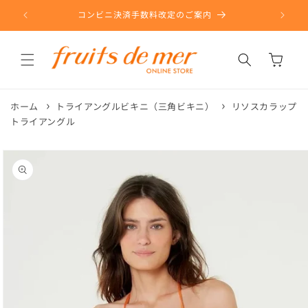
コンテ
ンツに
コンビニ決済手数料改定のご案内
進む
カ
ー
ト
ホーム
トライアングルビキニ（三角ビキニ）
リソスカラップ
トライアングル
商品情
報にス
キップ