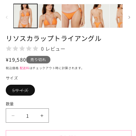
ー
ダ
ル
で
メ
デ
リソスカラップトライアングル
ィ
ア
0 レビュー
(1)
を
通
¥19,580
開
売り切れ
く
常
税込価格
配送料
はチェックアウト時に計算されます。
価
サイズ
格
Sサイズ
バ
リ
エ
数量
ー
シ
ョ
リ
リ
ン
は
ソ
ソ
売
り
ス
ス