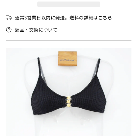
売
ョ
ョ
で
き
ル
ル
ま
通常3営業日以内に発送。送料の詳細は
こちら
せ
ダ
ダ
ん
ー
ー
返品・交換について
の
の
数
数
量
量
を
を
減
増
ら
や
す
す