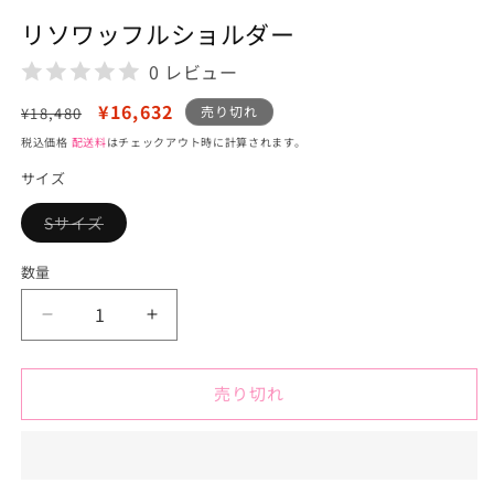
(1)
を
リソワッフルショルダー
開
く
0 レビュー
通
セ
¥16,632
売り切れ
¥18,480
常
ー
税込価格
配送料
はチェックアウト時に計算されます。
価
ル
サイズ
格
価
格
Sサイズ
バ
リ
エ
数量
ー
シ
ョ
リ
リ
ン
は
ソ
ソ
売
り
ワ
ワ
切
売り切れ
ッ
ッ
れ
て
フ
フ
い
る
ル
ル
か
販
シ
シ