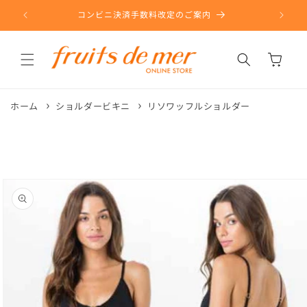
コンテ
ンツに
コンビニ決済手数料改定のご案内
進む
カ
ー
ト
ホーム
ショルダービキニ
リソワッフルショルダー
商品情
報にス
キップ