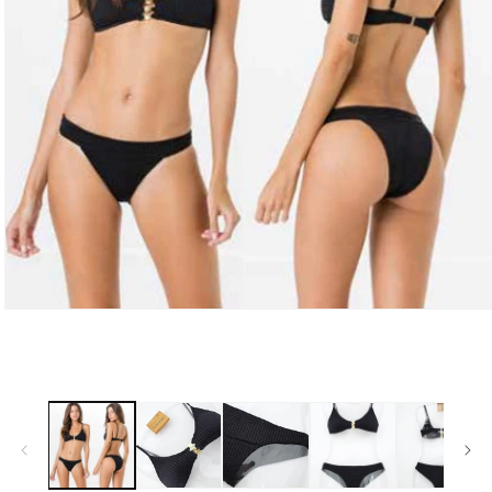
モ
ー
ダ
ル
で
メ
デ
ィ
ア