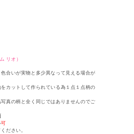
ーム リオ）
、色合いが実物と多少異なって見える場合が
地をカットして作られている為１点１点柄の
品写真の柄と全く同じではありませんのでご
項
い
可
てください。