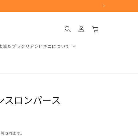
ロ
カ
グ
ー
イ
ト
ン
水着＆ブラジリアンビキニについて
ンスロンパース
計算されます。