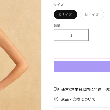
価
サイズ
格
Sサイズ
Mサイズ
バ
バ
リ
リ
エ
エ
数量
ー
ー
シ
シ
ョ
ョ
ト
ト
ン
ン
は
は
ロ
ロ
売
売
り
り
ピ
ピ
切
切
カ
カ
れ
れ
て
て
ル
ル
い
い
る
る
ロ
ロ
か
か
販
販
マ
マ
売
売
ン
ン
で
で
き
き
ス
ス
ま
ま
通常3営業日以内に発送。送
せ
せ
ロ
ロ
ん
ん
ン
ン
返品・交換について
パ
パ
ー
ー