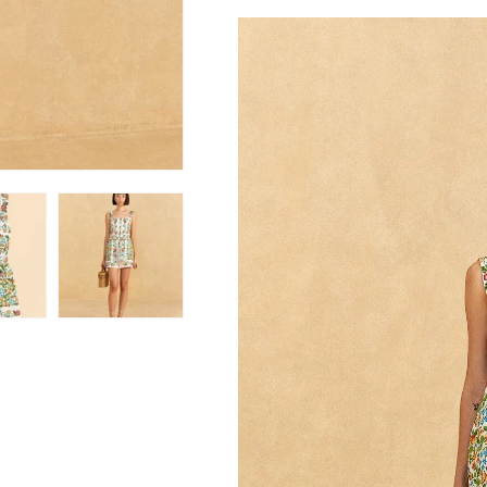
ス
ス
の
の
数
数
量
量
を
を
減
増
ら
や
す
す