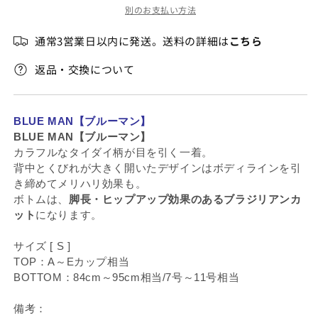
売
別のお支払い方法
モ
モ
で
き
ノ
ノ
ま
通常3営業日以内に発送。送料の詳細は
こちら
せ
キ
キ
ん
ニ
ニ
返品・交換について
の
の
数
数
量
量
BLUE MAN【ブルーマン】
を
を
BLUE MAN【ブルーマン】
減
増
カラフルなタイダイ柄が目を引く一着。
ら
や
背中とくびれが大きく開いたデザインはボディラインを引
す
す
き締めてメリハリ効果も。
ボトムは、
脚長・ヒップアップ効果のあるブラジリアンカ
ット
になります。
サイズ [ S ]
TOP：A～Eカップ相当
BOTTOM：84cm～95cm相当/7号～11号相当
備考：