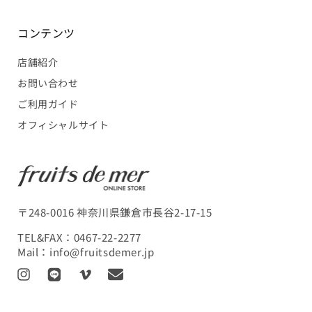
コンテンツ
店舗紹介
お問い合わせ
ご利用ガイド
オフィシャルサイト
〒248-0016 神奈川県鎌倉市長谷2-17-15
TEL&FAX：
0467-22-2277
Mail：
info@fruitsdemer.jp
I
L
V
T
n
I
i
r
s
N
m
a