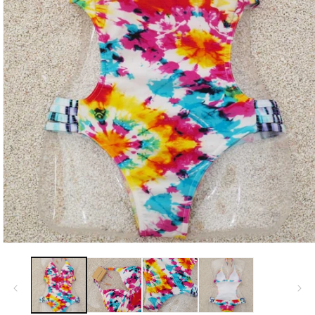
モ
ー
ダ
ル
で
メ