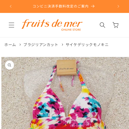
コンテ
ンツに
コンビニ決済手数料改定のご案内
進む
カ
ー
ト
ホーム
ブラジリアンカット
サイケデリックモノキニ
商品情
報にス
キップ