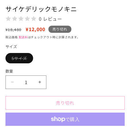
デ
サイケデリックモノキニ
ィ
ア
0 レビュー
(1)
を
通
セ
¥12,000
開
売り切れ
¥18,480
く
常
ー
税込価格
配送料
はチェックアウト時に計算されます。
価
ル
サイズ
格
価
格
Sサイズ
バ
リ
エ
数量
ー
シ
ョ
サ
サ
ン
は
イ
イ
売
り
ケ
ケ
切
売り切れ
デ
デ
れ
て
リ
リ
い
る
ッ
ッ
か
販
ク
ク